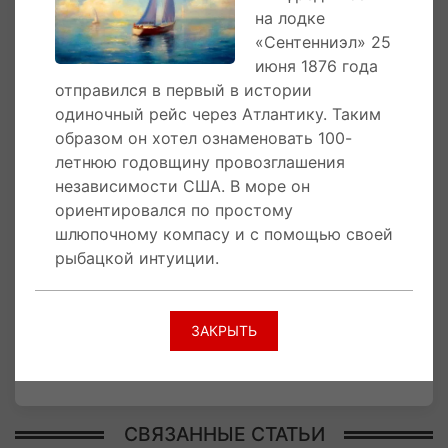
на лодке
моряка заметил турецкий парусник, капитан
«Сентенниэл» 25
которого предложил ему бесплатный переезд
июня 1876 года
в обмен на некоторые рабочие услуги. Однако
отправился в первый в истории
Енсен отказался. Он хотел переплыть океан
одиночный рейс через Атлантику. Таким
один, без чьей-либо помощи, и показать
образом он хотел ознаменовать 100-
всему миру, на что способны простые
летнюю годовщину провозглашения
американские моряки.
независимости США. В море он
ориентировался по простому
На южном побережье Ирландии «Сентенниэл»
шлюпочному компасу и с помощью своей
попал в шторм, лишивший Енсена почти всех
рыбацкой интуиции.
припасов. Через пять дней ему повстречался
бриг «Альфредон». Моряк вновь отказался от
помощи, попросив лишь сообщить ему
координаты его местонахождения и немного
ЗАКРЫТЬ
хлеба и воды.
СВЯЗАННЫЕ СТАТЬИ