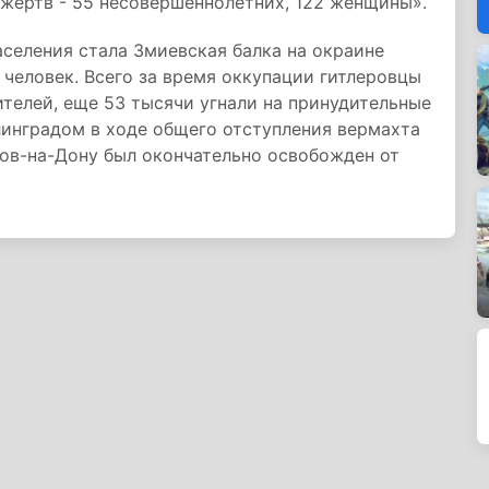
 жертв - 55 несовершеннолетних, 122 женщины».
селения стала Змиевская балка на окраине
 человек. Всего за время оккупации гитлеровцы
телей, еще 53 тысячи угнали на принудительные
линградом в ходе общего отступления вермахта
тов-на-Дону был окончательно освобожден от