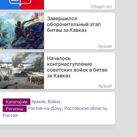
Общество
Завершился
оборонительный этап
битвы за Кавказ
Армия
Началось
контрнаступление
советских войск в битве
за Кавказ
Армия
Армия
,
Война
Категории
Ростов-на-Дону
,
Ростовская область
,
Регионы
Россия