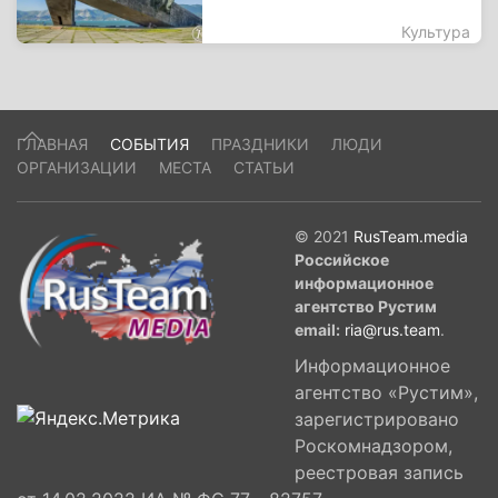
Культура
ГЛАВНАЯ
СОБЫТИЯ
ПРАЗДНИКИ
ЛЮДИ
ОРГАНИЗАЦИИ
МЕСТА
СТАТЬИ
© 2021
RusTeam.media
Российское
информационное
агентство Рустим
email:
ria@rus.team
.
Информационное
агентство «Рустим»,
зарегистрировано
Роскомнадзором,
реестровая запись