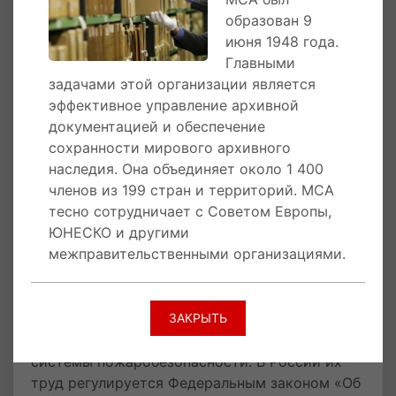
цифровых технологий, реставрации
образован 9
поврежденных документов, улучшения систем
июня 1948 года.
хранения.
Главными
задачами этой организации является
Архивисты: профессия вне времени
эффективное управление архивной
документацией и обеспечение
Работа архивиста — это не только
сохранности мирового архивного
систематизация документов. Специалисты
наследия. Она объединяет около 1 400
обеспечивают научную реставрацию ветхих
членов из 199 стран и территорий. МСА
материалов (например, метрических книг XIX
тесно сотрудничает с Советом Европы,
века), борются с последствиями войн и
ЮНЕСКО и другими
катастроф, как в Абхазии, где в 1992 году
межправительственными организациями.
огонь уничтожил уникальные фонды.
Современные архивисты совмещают
традиционные методы с цифровыми
ЗАКРЫТЬ
технологиями: оцифровывают документы,
создают онлайн-каталоги, настраивают
системы пожаробезопасности. В России их
труд регулируется Федеральным законом «Об