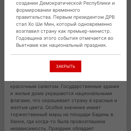
Современные празднования и
создании Демократической Республики и
традиции
формировании временного
правительства. Первым президентом ДРВ
Традиционно в День независимости по всему
стал Хо Ши Мин, который одновременно
Вьетнаму проходят памятные и праздничные
возглавил страну как премьер-министр.
мероприятия. Вспоминают и чтят тех, кто
Годовщина этого события отмечается во
отдал свою жизнь в борьбе за свободу,
Вьетнаме как национальный праздник.
возлагая цветы к памятникам и мемориалам.
По всей стране организуются демонстрации,
митинги, собрания, народные гуляния с
ЗАКРЫТЬ
выступлением творческих коллективов и
артистов. Завершается празднование
красочным салютом. Государственные здания
и жилые дома украшаются национальными
флагами, что окрашивает страну в красные и
желтые цвета. Особое значение имеет
торжественный марш на площади Бадинь в
Ханое, где когда-то была провозглашена
независимость. Праздник обладает