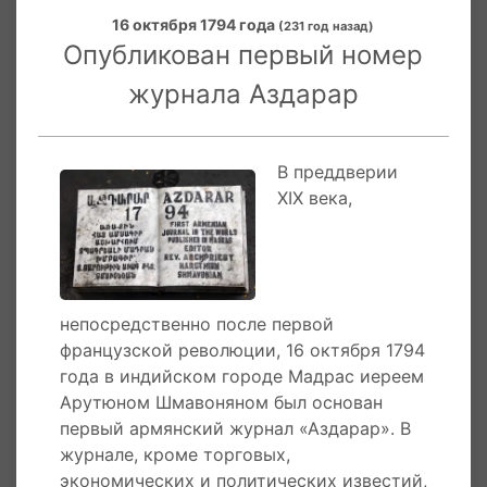
пассивность «стариков», всю надежду
16 октября 1794 года
(231 год назад)
возлагает на молодежь. «Азгакиц» остро
Опубликован первый номер
критикует эгоистичных армянских богачей,
журнала Аздарар
предлагает открыть армянские учебные
заведения. Предположительно, за обеими
масками скрывается один и тот же человек, и
вероятно, это сам редактор - Арутюн
В преддверии
Шмавонян.
XIX века,
Местные состоятельные армяне не помогли
ему закрыть затраты редакции, и с таким
трудом увидевший свет первый армянский
вестник вскоре закрылся: после 18 выпусков в
непосредственно после первой
марте 1796 года Арутюн Шмавонян был
французской революции, 16 октября 1794
вынужден прекратить издание журнала.
года в индийском городе Мадрас иереем
Арутюном Шмавоняном был основан
После закрытия журнала Арутюн Шмавонян
первый армянский журнал «Аздарар». В
не выделялся сколь либо значительной
журнале, кроме торговых,
деятельностью. Согласно Лео, он разбазарил
экономических и политических известий,