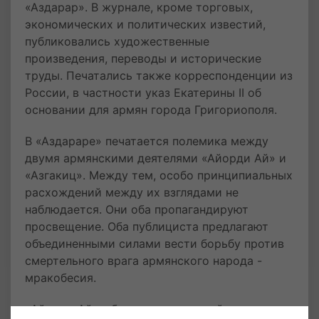
«Аздарар». В журнале, кроме торговых,
экономических и политических известий,
публиковались художественные
произведения, переводы и исторические
труды. Печатались также корреспонденции из
России, в частности указ Екатерины II об
основании для армян города Григориополя.
В «Аздараре» печатается полемика между
двумя армянскими деятелями «Айорди Ай» и
«Азгакиц». Между тем, особо принципиальных
расхождений между их взглядами не
наблюдается. Они оба пропагандируют
просвещение. Оба публициста предлагают
объединенными силами вести борьбу против
смертельного врага армянского народа -
мракобесия.
«Айорди Ай» - более вспыльчивый, критикует