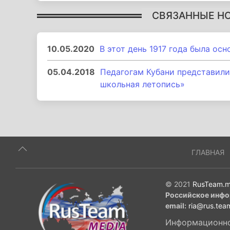
СВЯЗАННЫЕ Н
10.05.2020
В этот день 1917 года была ос
05.04.2018
Педагогам Кубани представили
школьная летопись»
ГЛАВНАЯ
© 2021
RusTeam.m
Российское инфо
email:
ria@rus.tea
Информационное