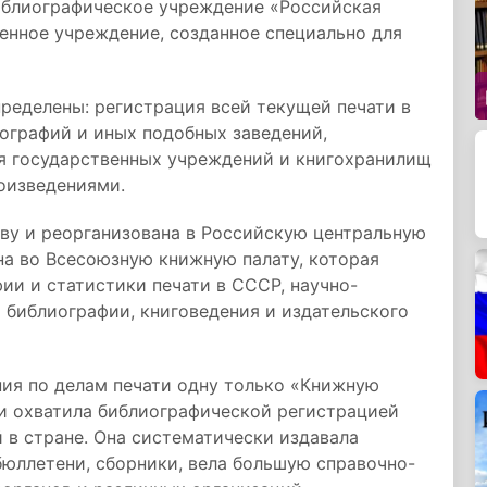
иблиографическое учреждение «Российская
венное учреждение, созданное специально для
еделены: регистрация всей текущей печати в
тографий и иных подобных заведений,
я государственных учреждений и книгохранилищ
оизведениями.
кву и реорганизована в Российскую центральную
ана во Всесоюзную книжную палату, которая
ии и статистики печати в СССР, научно-
 библиографии, книговедения и издательского
ния по делам печати одну только «Книжную
ти охватила библиографической регистрацией
 в стране. Она систематически издавала
юллетени, сборники, вела большую справочно-