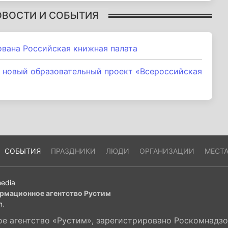
ОВОСТИ И СОБЫТИЯ
нована Российская книжная палата
 новый образовательный проект «Всероссийская
СОБЫТИЯ
ПРАЗДНИКИ
ЛЮДИ
ОРГАНИЗАЦИИ
МЕСТ
edia
рмационное агентство Рустим
m
.
 агентство «Рустим», зарегистрировано Роскомнадзор