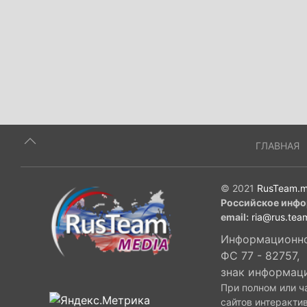
ГЛАВНАЯ
© 2021
RusTeam.m
Российское инфо
email:
ria@rus.tea
Информационное
ФС 77 - 82757,
знак информац
При полном или ч
сайтов интеракти