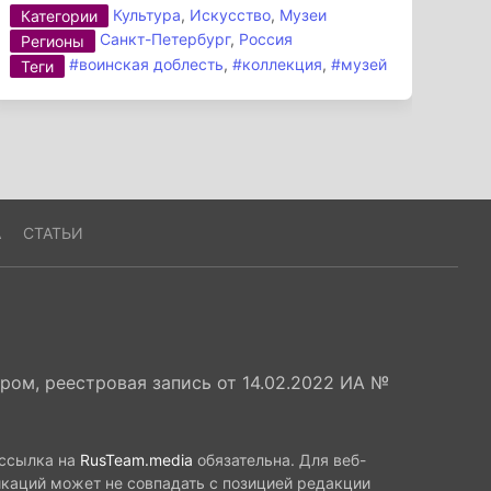
Культура
,
Искусство
,
Музеи
Категории
Санкт-Петербург
,
Россия
Регионы
#воинская доблесть
,
#коллекция
,
#музей
Теги
А
СТАТЬИ
ом, реестровая запись от 14.02.2022 ИА №
 ссылка на
RusTeam.media
обязательна. Для веб-
икаций может не совпадать с позицией редакции