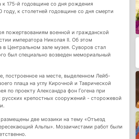
 к 175-й годовщине со дня рождения
0 году, к столетней годовщине со дня смерти
ря пожертвованиям военной и гражданской
стии императора Николая II. Об этом
 в Центральном зале музея. Суворов стал
рого был специально возведен мемориальный
е, построенное на месте, выделенном Лейб-
оего плаца на углу Кирочной и Таврической
зея по проекту Александра фон Гогена при
х русских крепостных сооружений - сторожевой
и.
, размещены две мозаики на тему «Отъезд
 пересекающий Альпы». Мозаичистами работ были
етственно.