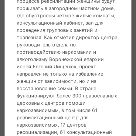
процессе реабилитации женщины будут
реабилитации женщины будут проживать в
проживать в загородном частном доме,
загородном частном доме, где обустроены
где обустроены четыре жилые комнаты,
четыре жилые комнаты, консультационный
консультационный кабинет, зал для
кабинет, зал для проведения групповых
проведения групповых занятий и
занятий и трапезная. В том числе, проект
трапезная. Как отметил директор центра,
направлен не только на избавление женщин от
руководитель отдела по
зависимости, но и на восстановление семьи.
противодействию наркомании и
алкоголизму Воронежской епархии
26 декабря 2013 года решением Священного
иерей Евгений Лищенюк, проект
Синода Русской православной церкви была
направлен не только на избавление
образована Воронежская митрополия на
женщин от зависимости, но и на
территории Воронежской области. Главой
восстановление семьи. В стране
митрополии назначен правящий архиерей
функционируют более 300 православных
Воронежской епархии
церковных центров помощи
наркозависимым, в том числе 61
Монастыри Воронежской Митрополии
реабилитационный центр для
наркозависимых, 17 центров
Храмы Воронежской Митрополии
ресоциализации, 61 консультационный