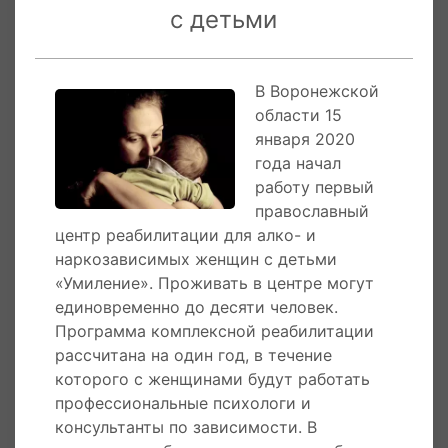
митрополии несут социальную нагрузку -
с детьми
собирают вещи для малоимущих, организуют
благотворительные столовые, окормляют
госучреждения: детдома, дома престарелых,
В Воронежской
исправительные учреждения.
области 15
января 2020
Епархиальное управление Воронежской
года начал
Митрополии
работу первый
православный
15 января 2020 года
в Воронежской области
центр реабилитации для алко- и
начал работу первый православный центр
наркозависимых женщин с детьми
реабилитации для алко- и наркозависимых
«Умиление». Проживать в центре могут
женщин с детьми «Умиление». Проживать в
единовременно до десяти человек.
центре могут единовременно до десяти
Программа комплексной реабилитации
человек. Программа комплексной
рассчитана на один год, в течение
реабилитации рассчитана на один год, в
которого с женщинами будут работать
течение которого с женщинами будут
профессиональные психологи и
работать профессиональные психологи и
консультанты по зависимости. В
консультанты по зависимости. В процессе