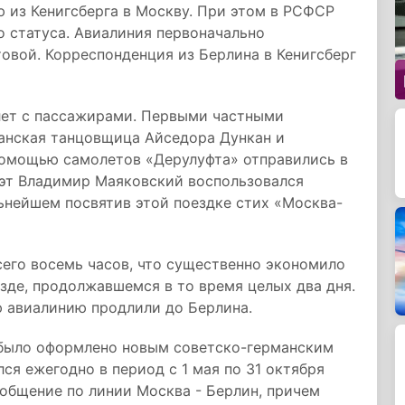
 из Кенигсберга в Москву. При этом в РСФСР
 статуса. Авиалиния первоначально
товой. Корреспонденция из Берлина в Кенигсберг
олет с пассажирами. Первыми частными
анская танцовщица Айседора Дункан и
 помощью самолетов «Дерулуфта» отправились в
оэт Владимир Маяковский воспользовался
льнейшем посвятив этой поездке стих «Москва-
сего восемь часов, что существенно экономило
зде, продолжавшемся в то время целых два дня.
ую авиалинию продлили до Берлина.
 было оформлено новым советско-германским
ся ежегодно в период с 1 мая по 31 октября
общение по линии Москва - Берлин, причем