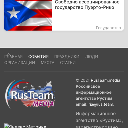
Свободно ассоциированное
государство Пуэрто-Рико
Государство
ГЛАВНАЯ
СОБЫТИЯ
ПРАЗДНИКИ
ЛЮДИ
ОРГАНИЗАЦИИ
МЕСТА
СТАТЬИ
© 2021
RusTeam.media
Российское
информационное
агентство Рустим
email:
ria@rus.team
.
Информационное
агентство «Рустим»,
зарегистрировано