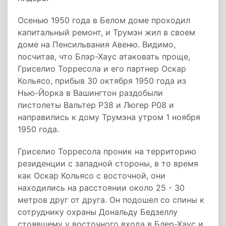
Осенью 1950 года в Белом доме проходил
капитальный ремонт, и Трумэн жил в своем
доме на Пенсильвания Авеню. Видимо,
посчитав, что Блэр-Хаус атаковать проще,
Гриселио Торресола и его партнер Оскар
Кольясо, прибыв 30 октября 1950 года из
Нью-Йорка в Вашингтон раздобыли
пистолеты Вальтер P38 и Люгер P08 и
направились к дому Трумэна утром 1 ноября
1950 года.
Гриселио Торресола проник на территорию
резиденции с западной стороны, в то время
как Оскар Кольясо с восточной, они
находились на расстоянии около 25 - 30
метров друг от друга. Он подошел со спины к
сотруднику охраны Дональду Бедзеллу
стоявшему у восточного входа в Блер-Хаус и