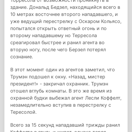
Торресола от возможности проникнуть в
здание. Дональд Бедзел, находящийся всего в
10 метрах восточнее второго нападавшего, и
уже ведущий перестрелку с Оскаром Кольясо,
попытался открыть ответный огонь и по
второму нападавшему но Терресола
среагировал быстрее и ранил агента во
вторую ногу, после чего Берзел потерял
сознание.
В этот момент один из агентов заметил, что
Трумэн подошел к окну. «Назад, мистер
президент!» - закричал охранник. Трумэн
отошел вглубь комнаты. В это же время из
охранной будки выбежал агент Лесли Коффелт,
незамедлительно вступив в перестрелку с
Тересолой.
Всего за 15 секунд нападавший трижды ранил