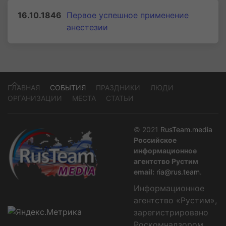
16.10.1846
Первое успешное применение
анестезии
ГЛАВНАЯ
СОБЫТИЯ
ПРАЗДНИКИ
ЛЮДИ
ОРГАНИЗАЦИИ
МЕСТА
СТАТЬИ
© 2021
RusTeam.media
Российское
информационное
агентство Рустим
email:
ria@rus.team
.
Информационное
агентство «Рустим»,
зарегистрировано
Роскомнадзором,