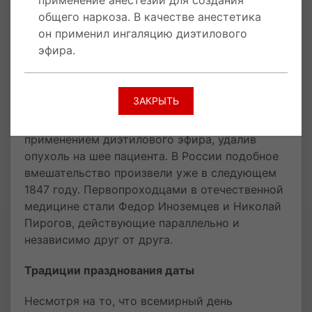
применение анестезии для создания
Ввиду отсутствия возможности применения
общего наркоза. В качестве анестетика
наркоза общее состояние хирургической
он применил ингаляцию диэтилового
отрасли развивалось медленно и
эфира.
заторможено. Настоящий прорыв произошел
когда дантист Томас Мортон в середине 19
века нашел способ изменить ситуацию.
ЗАКРЫТЬ
Медик провел небольшую операцию с
применением диэтилового эфира, удалив
опухоль на шее пациента. В России подобное
вмешательство произвели уже в следующем
1847 году. Первопроходцами в отечественной
медицине стали Федор Иноземцев и Николай
Пирогов, действующие параллельно и
независимо друг от друга.
Традиции празднования даты
Несмотря на то, что всемирный день