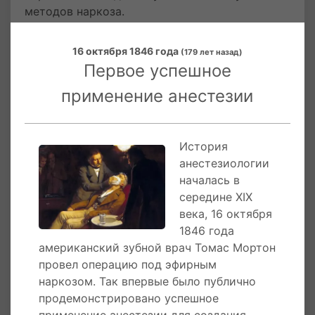
методов наркоза.
Древние египтяне использовали крокодилий
16 октября 1846 года
(179 лет назад)
жир или опиумный порошок в качестве
Первое успешное
анестетиков, а лекари Индии - препараты на
основе обыкновенной конопли. Вторили
применение анестезии
последним и китайские врачеватели,
считающие, что лучшим анестезирующим
средством является бокал алкоголя,
История
перемешанного с марихуаной. Конечно, такие
анестезиологии
способы не оправдывали себя.
началась в
середине XIX
Прародителем наркоза исторически считают
века, 16 октября
Диоскорида, греческого фармаколога,
1846 года
исследовавшего свойства мандрагоры. Он
американский зубной врач Томас Мортон
утверждал, что пасленовое растение
провел операцию под эфирным
содержит психотропы, туманящие сознание и
наркозом. Так впервые было публично
заставляющие забыть о боли.
продемонстрировано успешное