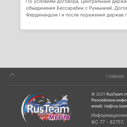
По условиям договора, Центральные держа
объединения Бессарабии с Румынией. Дого
Фердинандом I и после поражения держав г
ГЛАВНАЯ
© 2021
RusTeam.m
Российское инфо
email:
ria@rus.tea
Информационное
ФС 77 - 82757,