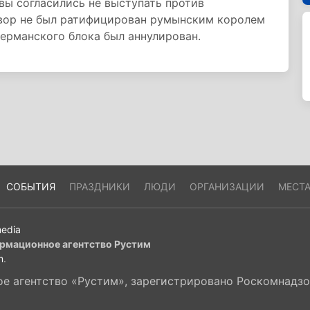
вы согласились не выступать против
вор не был ратифицирован румынским королем
ерманского блока был аннулирован.
СОБЫТИЯ
ПРАЗДНИКИ
ЛЮДИ
ОРГАНИЗАЦИИ
МЕСТ
edia
рмационное агентство Рустим
m
.
 агентство «Рустим», зарегистрировано Роскомнадзор