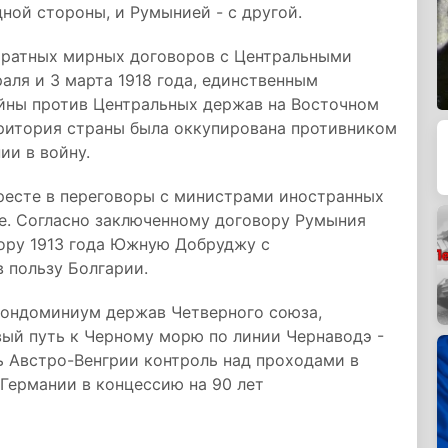
ной стороны, и Румынией - с другой.
аратных мирных договоров с Центральными
аля и 3 марта 1918 года, единственным
йны против Центральных держав на Восточном
рритория страны была оккупирована противником
ии в войну.
аресте в переговоры с министрами иностранных
е. Согласно заключенному договору Румыния
ору 1913 года Южную Добруджу с
 пользу Болгарии.
кондоминиум держав Четверного союза,
ый путь к Черному морю по линии Чернаводэ -
ь Австро-Венгрии контроль над проходами в
 Германии в концессию на 90 лет