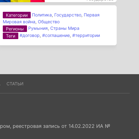
Политика
,
Государство
,
Первая
Категории
Мировая война
,
Общество
Румыния
,
Страны Мира
Регионы
#договор
,
#соглашение
,
#территории
Теги
А
СТАТЬИ
ом, реестровая запись от 14.02.2022 ИА №