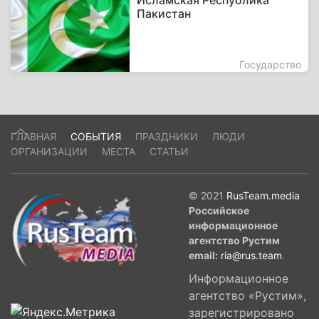
Исламская Республика
Пакистан
Государство
ГЛАВНАЯ
СОБЫТИЯ
ПРАЗДНИКИ
ЛЮДИ
ОРГАНИЗАЦИИ
МЕСТА
СТАТЬИ
© 2021
RusTeam.media
Российское
информационное
агентство Рустим
email:
ria@rus.team
.
Информационное
агентство «Рустим»,
зарегистрировано