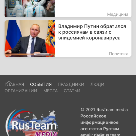
Медицина
Владимир Путин обратился
к россиянам в связи с
эпидемией коронавируса
Политика
ГЛАВНАЯ
СОБЫТИЯ
ПРАЗДНИКИ
ЛЮДИ
ОРГАНИЗАЦИИ
МЕСТА
СТАТЬИ
© 2021
RusTeam.media
Российское
информационное
агентство Рустим
email:
ria@rus.team
.