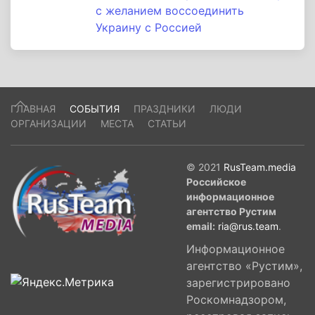
с желанием воссоединить
Украину с Россией
ГЛАВНАЯ
СОБЫТИЯ
ПРАЗДНИКИ
ЛЮДИ
ОРГАНИЗАЦИИ
МЕСТА
СТАТЬИ
© 2021
RusTeam.media
Российское
информационное
агентство Рустим
email:
ria@rus.team
.
Информационное
агентство «Рустим»,
зарегистрировано
Роскомнадзором,