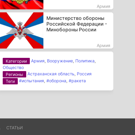
Армия
Министерство обороны
Российской Федерации -
Минобороны России
Армия
Армия
,
Вооружение
,
Политика
,
Категории
Общество
Астраханская область
,
Россия
Регионы
#испытания
,
#оборона
,
#ракета
Теги
А
СТАТЬИ