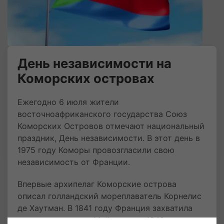
День независимости на
Коморских островах
Ежегодно 6 июля жители
восточноафриканского государства Союз
Коморских Островов отмечают национальный
праздник, День независимости. В этот день в
1975 году Коморы провозгласили свою
независимость от Франции.
Впервые архипелаг Коморские острова
описал голландский мореплаватель Корнелис
де Хаутман. В 1841 году Франция захватила
один из островов, Майотту, а в 1843 году он