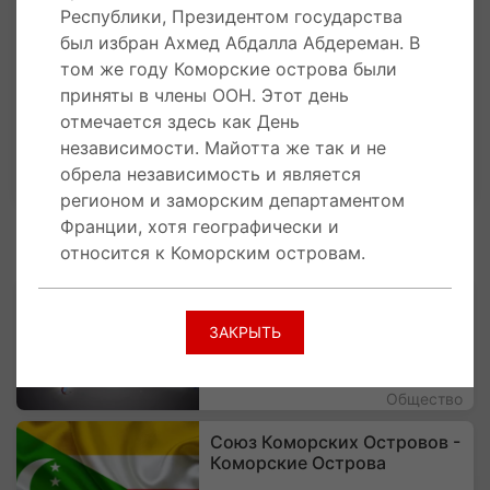
Республики, Президентом государства
как День независимости.
был избран Ахмед Абдалла Абдереман. В
Майотта же так и не обрела независимость и
том же году Коморские острова были
является регионом и заморским
приняты в члены ООН. Этот день
департаментом Франции, хотя географически
отмечается здесь как День
и относится к Коморским островам.
независимости. Майотта же так и не
обрела независимость и является
регионом и заморским департаментом
Франции, хотя географически и
СВЯЗАННЫЕ СТАТЬИ
относится к Коморским островам.
Национальные Праздники
ЗАКРЫТЬ
Общество
Союз Коморских Островов -
Коморские Острова