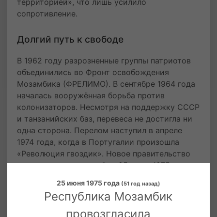
территорией», что лишь усилило
сопротивление.
Долгий путь к свободе
В 1962 году разрозненные группы патриотов
объединились во Фронт освобождения
Мозамбика (ФРЕЛИМО). В сентябре 1964 года
началась вооружённая борьба против
колонизаторов. Несмотря на поддержку СССР
и танзанийских баз, перевеса не достигла ни
одна сторона. Перелом наступил в апреле
1974 года, когда в Португалии произошла
«Революция гвоздик». Новое правительство
отказалось от колоний, и 25 июня 1975 года
лидер ФРЕЛИМО Самора Машел провозгласил
25 июня 1975 года
(51 год назад)
независимость.
Республика Мозамбик
провозгласила
Независимость и её последствия