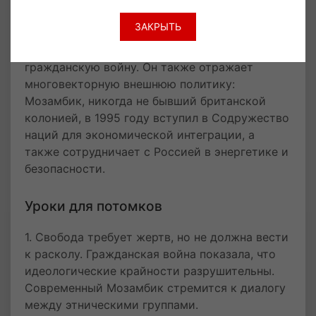
цветов к монументу Самора Машела.
ЗАКРЫТЬ
Праздник напоминает о цене свободы: тысячи
погибших в колониальный период и
гражданскую войну. Он также отражает
многовекторную внешнюю политику:
Мозамбик, никогда не бывший британской
колонией, в 1995 году вступил в Содружество
наций для экономической интеграции, а
также сотрудничает с Россией в энергетике и
безопасности.
Уроки для потомков
1. Свобода требует жертв, но не должна вести
к расколу. Гражданская война показала, что
идеологические крайности разрушительны.
Современный Мозамбик стремится к диалогу
между этническими группами.