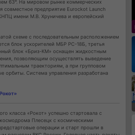
ием 63°. На мировом рынке коммерческих
я совместное предприятие Eurockot Launch
ГКНПЦ имени М.В. Хруничева и европейский
чатой схеме с последовательным расположением
ется блок ускорителей МБР РС-18Б, третья
гонный блок «Бриз-КМ» оснащен жидкостным
чения, позволяющим осуществлять выведение
оптимальным траекториям, а при групповом
ые орбиты. Система управления разработана
«Рокот»
ого класса «Рокот» успешно стартовала с
 космодрома Плесецк с космическими
 предстартовые операции и старт прошли в
ым расчетом ВКС России. Головная часть ракеты