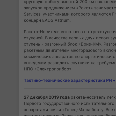
круговую орбиту высотой 200 км наклонен
запусков продвижением «Рокот» занимаетс
Services, участниками которого являются 
концерн EADS Astrium.
Ракета-Носитель выполнена по трехступен
ступеней. В качестве первых двух использу
ступень - разгонный блок «Бриз-КМ». Раз
ракетным двигателем многоразового вклю
космических аппаратов по энергетически 
выведении разводить спутники на требуем
НПО «Электроприбор».
Тактико-технические характеристики РН 
27 декабря 2019 года
ракета-носитель легк
Первого государственного испытательного
аппаратами связи «Гонец-М» на борту. Все
штатном режиме. Запуск осуществлен боев