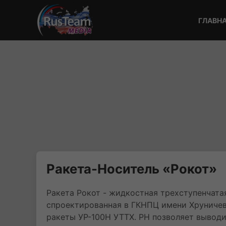
ГЛАВН
Ракета-Носитель «Рокот»
Ракета Рокот - жидкостная трехступенчатая
спроектированная в ГКНПЦ имени Хруничев
ракеты УР-100Н УТТХ. РН позволяет выводи