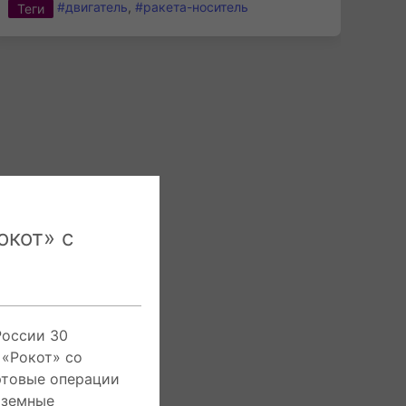
#двигатель
,
#ракета-носитель
Теги
окот» с
России 30
 «Рокот» со
ртовые операции
аземные