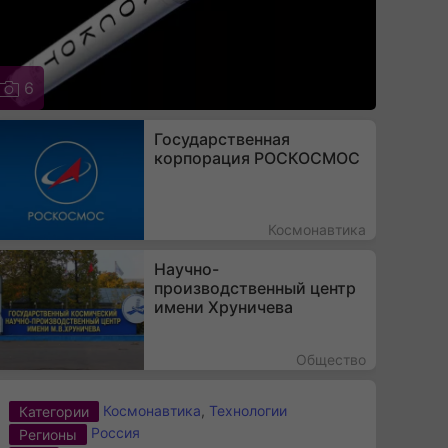
6
Государственная
корпорация РОСКОСМОС
Космонавтика
Научно-
производственный центр
имени Хруничева
Общество
Космонавтика
,
Технологии
Категории
Россия
Регионы