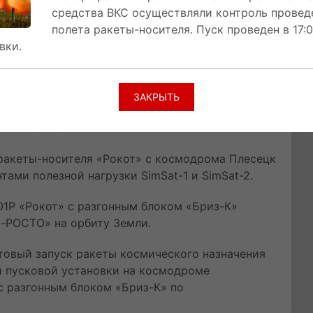
средства ВКС осуществляли контроль провед
дистанционного зондирования Земли Sentinel-
полета ракеты-носителя. Пуск проведен в 17:
вляет сбор данных дистанционного мониторинга
вки.
брежных зон.
 выполнен запуск РН «Рокот» со спутником
l-5p на борту. На спутнике стоит аппарат
ЗАКРЫТЬ
 и вулканический пепел в атмосфере, а также
 климат планеты.
ракеты-носителя «Рокот» с космодрома Плесецк
ами полезной нагрузки SimSat-1 и SimSat-2.
01Р «Рокот» с разгонным блоком «Бриз-К»
-РОСТО» на орбиту Земли.
товый запуск ракеты космического назначения
й пусковой установки на космодроме
с разгонным блоком «Бриз-К» по