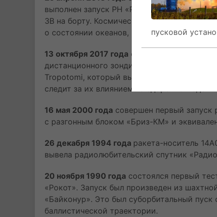
выполнен запуск РН «Рокот» со спутником 
3B на борту. Космический аппарат осущест
пусковой устано
о состоянии океанов, морских льдов и при
13 октября 2017 года
с Космодрома Плесецк
дистанционного зондирования Земли Sentine
Tropotomi, который выявляет примеси газов
следит за их влиянием на здоровье людей и
16 мая 2000 года
совершен первый запуск 
с разгонным блоком «Бриз-КМ» и эквивалент
26 декабря 1994 года
ракета-носитель 14А
вывела радиолюбительский спутник «Радио
20 ноября 1990 года
состоялся первый тес
«Рокот». Запуск был произведен из шахтно
«Байконур». Это был суборбитальный пуск 
баллистической траектории.