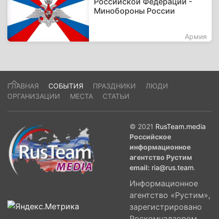
Российской Федерации -
Минобороны России
Армия
ГЛАВНАЯ
СОБЫТИЯ
ПРАЗДНИКИ
ЛЮДИ
ОРГАНИЗАЦИИ
МЕСТА
СТАТЬИ
© 2021
RusTeam.media
Российское
информационное
агентство Рустим
email:
ria@rus.team
.
Информационное
агентство «Рустим»,
зарегистрировано
Роскомнадзором,