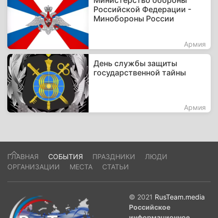
Министерство обороны
Российской Федерации -
Минобороны России
Армия
День службы защиты
государственной тайны
Армия
ГЛАВНАЯ
СОБЫТИЯ
ПРАЗДНИКИ
ЛЮДИ
ОРГАНИЗАЦИИ
МЕСТА
СТАТЬИ
© 2021
RusTeam.media
Российское
информационное