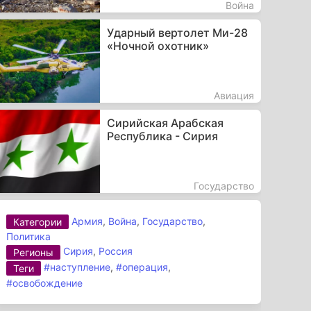
Война
Ударный вертолет Ми-28
«Ночной охотник»
Авиация
Сирийская Арабская
Республика - Сирия
Государство
Армия
,
Война
,
Государство
,
Категории
Политика
Сирия
,
Россия
Регионы
#наступление
,
#операция
,
Теги
#освобождение