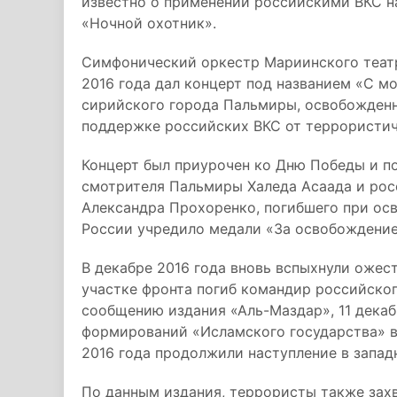
известно о применении российскими ВКС н
«Ночной охотник».
Симфонический оркестр Мариинского театр
2016 года дал концерт под названием «С м
сирийского города Пальмиры, освобожден
поддержке российских ВКС от террористич
Концерт был приурочен ко Дню Победы и п
смотрителя Пальмиры Халеда Асаада и ро
Александра Прохоренко, погибшего при о
России учредило медали «За освобождени
В декабре 2016 года вновь вспыхнули ожес
участке фронта погиб командир российског
сообщению издания «Аль-Маздар», 11 дека
формирований «Исламского государства» в
2016 года продолжили наступление в запад
По данным издания, террористы также захв