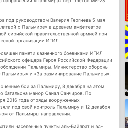
а направлении «Пальмира» вертолетов Ми-28
а под руководством Валерия Гергиева 5 мая
олитвой о Пальмире» в древнем амфитеатре
ной сирийской правительственной армией при
еской организации ИГИЛ.
освящен памяти казненного боевиками ИГИЛ
ссийского офицера Героя Российской Федерации
свобождении Пальмиры. Министерство обороны
е Пальмиры» и «За разминирование Пальмиры».
точенные бои за Пальмиру, 8 декабря на этом
о батальона майор Санал Санчиров. По
бря 2016 года отряды вооруженных
зяли под свой контроль Пальмиру и 12 декабря
ном от Пальмиры направлении.
атили населенные пункты аль-Байярат и ад-