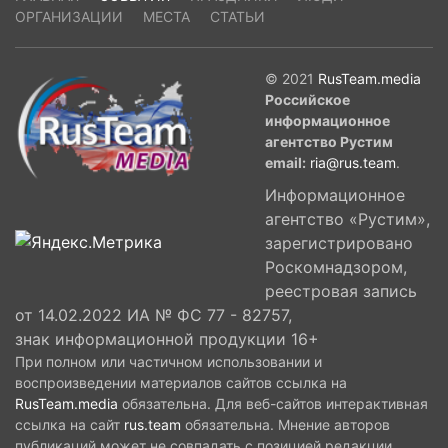
ОРГАНИЗАЦИИ
МЕСТА
СТАТЬИ
© 2021
RusTeam.media
Российское
информационное
агентство Рустим
email:
ria@rus.team
.
Информационное
агентство «Рустим»,
зарегистрировано
Роскомнадзором,
реестровая запись
от 14.02.2022 ИА № ФС 77 - 82757,
знак информационной продукции 16+
При полном или частичном использовании и
воспроизведении материалов сайтов ссылка на
RusTeam.media
обязательна. Для веб-сайтов интерактивная
ссылка на сайт
rus.team
обязательна. Мнение авторов
публикаций может не совпадать с позицией редакции