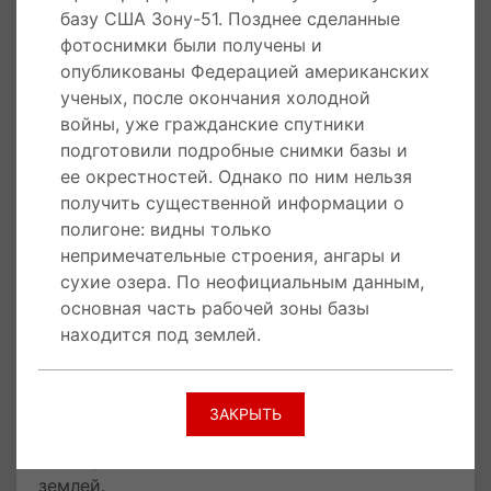
базу США Зону-51. Позднее сделанные
10 апреля 1995 года
в штате Невада, хребет
фотоснимки были получены и
свободы и Уайтсайд пик были закрыты для
опубликованы Федерацией американских
общественного доступа и переданы под
ученых, после окончания холодной
контроль Зоны 51.
войны, уже гражданские спутники
подготовили подробные снимки базы и
17 июля 1988 года
Советский спутник-шпион
ее окрестностей. Однако по ним нельзя
сфотографировал Зону 51, впоследствии
получить существенной информации о
сделанные фотоснимки были получены и
полигоне: видны только
опубликованы Федерацией американских
непримечательные строения, ангары и
ученых, после окончания холодной войны, уже
сухие озера. По неофициальным данным,
гражданские спутники подготовили
основная часть рабочей зоны базы
подробные снимки базы и ее окрестностей.
находится под землей.
Однако по ним нельзя получить существенной
информации о полигоне: видны только
непримечательные базы, ангары и сухие
ЗАКРЫТЬ
озера. По неофициальным данным, основная
часть рабочей зоны базы находится под
землей.