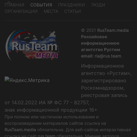
ГЛАВНАЯ
СОБЫТИЯ
ПРАЗДНИКИ
ЛЮДИ
ОРГАНИЗАЦИИ
МЕСТА
СТАТЬИ
© 2021
RusTeam.media
Российское
информационное
агентство Рустим
email:
ria@rus.team
.
Информационное
агентство «Рустим»,
зарегистрировано
Роскомнадзором,
реестровая запись
от 14.02.2022 ИА № ФС 77 - 82757,
знак информационной продукции 16+
При полном или частичном использовании и
воспроизведении материалов сайтов ссылка на
RusTeam.media
обязательна. Для веб-сайтов интерактивная
ссылка на сайт
rus.team
обязательна. Мнение авторов