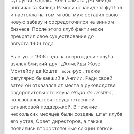
супругой. Однако жена самого д’Алмейды
англичанка Хильда Рамсей ненавидела футбол
и настояла на том, чтобы муж оставил свою
новую забаву и сосредоточился на винном
бизнесе. После этого клуб фактически
прекратил своё существование до
августа 1906 года.
В августе 1906 года за возрождение клуба
взялся близкий друг д’Алмейды Жозе
Монтейру да Кошта
рус., также
(порт.)
регулярно бывавший в Англии. Ради своей
затеи он отказался от места в руководстве
оздоровительного клуба
Grupo do Destino
,
пользовавшегося государственной
финансовой поддержкой. В течение
нескольких месяцев были созданы штат клуба,
его устав, Совет директоров, а также
появились второстепенные секции лёгкой