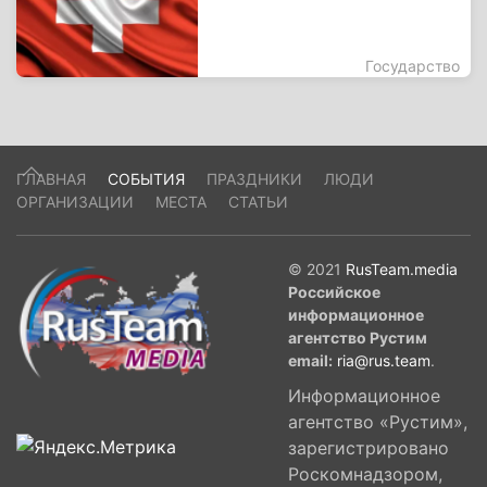
Государство
ГЛАВНАЯ
СОБЫТИЯ
ПРАЗДНИКИ
ЛЮДИ
ОРГАНИЗАЦИИ
МЕСТА
СТАТЬИ
© 2021
RusTeam.media
Российское
информационное
агентство Рустим
email:
ria@rus.team
.
Информационное
агентство «Рустим»,
зарегистрировано
Роскомнадзором,