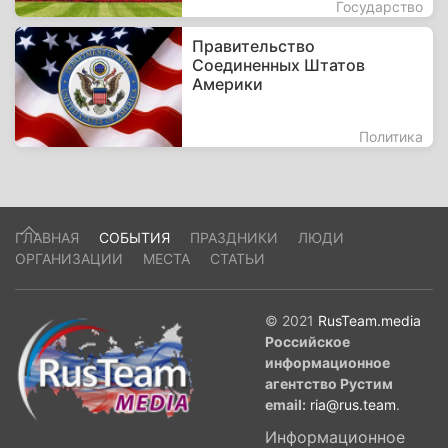
Государство
Правительство
Соединенных Штатов
Америки
Политика
ГЛАВНАЯ
СОБЫТИЯ
ПРАЗДНИКИ
ЛЮДИ
ОРГАНИЗАЦИИ
МЕСТА
СТАТЬИ
© 2021
RusTeam.media
Российское
информационное
агентство Рустим
email:
ria@rus.team
.
Информационное