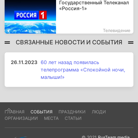
Государственный Телеканал
«Россия-1»
Телевидение
СВЯЗАННЫЕ НОВОСТИ И СОБЫТИЯ
26.11.2023
60 лет назад появилась
телепрограмма «Спокойной ночи,
малыши!»
ГЛАВНАЯ
СОБЫТИЯ
ПРАЗДНИКИ
ЛЮДИ
ОРГАНИЗАЦИИ
МЕСТА
СТАТЬИ
© 2021
RusTeam.media