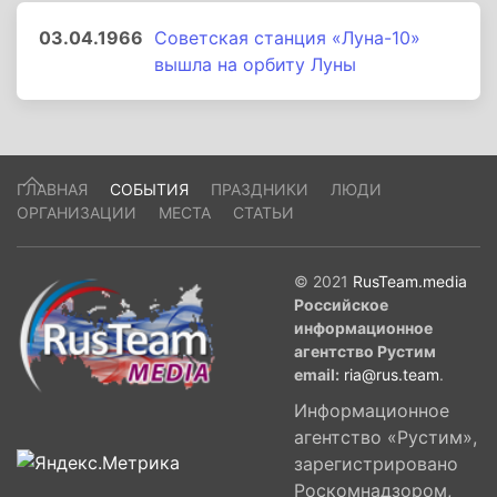
03.04.1966
Советская станция «Луна-10»
вышла на орбиту Луны
ГЛАВНАЯ
СОБЫТИЯ
ПРАЗДНИКИ
ЛЮДИ
ОРГАНИЗАЦИИ
МЕСТА
СТАТЬИ
© 2021
RusTeam.media
Российское
информационное
агентство Рустим
email:
ria@rus.team
.
Информационное
агентство «Рустим»,
зарегистрировано
Роскомнадзором,