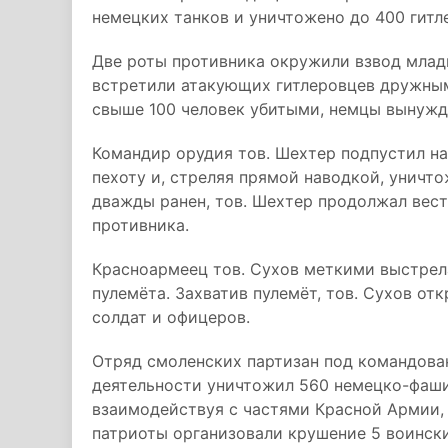
немецких танков и уничтожено до 400 гитл
Две роты противника окружили взвод млад
встретили атакующих гитлеровцев дружным
свыше 100 человек убитыми, немцы вынужд
Командир орудия тов. Шехтер подпустил н
пехоту и, стреляя прямой наводкой, уничт
дважды ранен, тов. Шехтер продолжал вести
противника.
Красноармеец тов. Сухов меткими выстрел
пулемёта. Захватив пулемёт, тов. Сухов от
солдат и офицеров.
Отряд смоленских партизан под командован
деятельности уничтожил 560 немецко-фашис
взаимодействуя с частями Красной Армии, 
патриоты организовали крушение 5 воинск