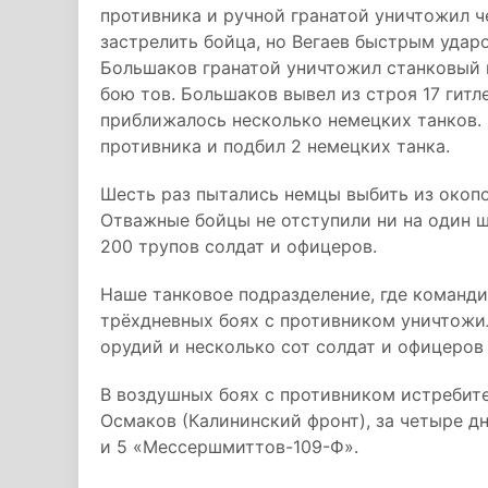
противника и ручной гранатой уничтожил 
застрелить бойца, но Вегаев быстрым удар
Большаков гранатой уничтожил станковый 
бою тов. Большаков вывел из строя 17 гитл
приближалось несколько немецких танков. 
противника и подбил 2 немецких танка.
Шесть раз пытались немцы выбить из окопо
Отважные бойцы не отступили ни на один ш
200 трупов солдат и офицеров.
Наше танковое подразделение, где команди
трёхдневных боях с противником уничтожил
орудий и несколько сот солдат и офицеров
В воздушных боях с противником истребит
Осмаков (Калининский фронт), за четыре д
и 5 «Мессершмиттов-109-Ф».