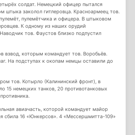
четырёх солдат. Немецкий офицер пытался
ом штыка заколол гитлеровца. Красноармеец тов.
пулемёт, пулемётчика и офицера. В штыковом
еровцев. К одному из наших орудий
Наводчик тов. Фаустов близко подпустил
в взвод, которым командует тов. Воробьёв.
аг. На подступах к окопам немцы оставили до
ром тов. Котырло (Калининский фронт), в
о 15 немецких танков, 20 противотанковых
 противника.
ельная авиачасть, которой командует майор
ня сбила 16 «Юнкерсов». 4 «Мессершмитта-109»