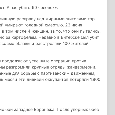
т. У нас убито 60 человек».
вищную расправу над мирными жителями гор.
ей умирают голодной смертью. 23 июня
 в том числе 4 женщин, за то, что они пытались,
ню за картофелем. Недавно в Витебске был убит
ссовые облавы и расстреляли 100 жителей
ы продолжают успешные операции против
аны разгромили крупные отряды жандармерии.
анные для борьбы с партизанским движением,
нь месяц эти дивизии оккупантов потеряли 1.800
ие бои западнее Воронежа. После упорных боёв