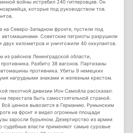
енной войны истребил 240 гитлеровцев. Он
ноармейца, которые под руководством тов.
нтов.
а на Северо-Западном фронте, пустили под
 с автомашинами. Советские патриоты разрушили
и двух километров и уничтожили 40 оккупантов.
м из районов Ленинградской области,
противника. Разбито 38 вагонов. Партизаны
автомашины противника. Убиты 9 немецких
вумя нагрудными знаками и железным крестом.
кой пехотной дивизии Ион Самойла рассказал:
она перестала быть самостоятельной страной.
. Всё ценное вывозится в Германию. Румынским
роге на фронт я видел огромные площади
узы заросли бурьяном. Дезертирство из армии
но-судебные власти применяют самые суровые