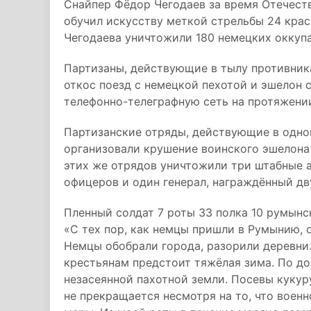
Снайпер Фёдор Чегодаев за время Отечеств
обучил искусству меткой стрельбы 24 крас
Чегодаева уничтожили 180 немецких оккупа
Партизаны, действующие в тылу противник
откос поезд с немецкой пехотой и эшелон
телефонно-телеграфную сеть на протяжени
Партизанские отряды, действующие в одно
организовали крушение воинского эшелона 
этих же отрядов уничтожили три штабные 
офицеров и один генерал, награждённый д
Пленный солдат 7 роты 33 полка 10 румынс
«С тех пор, как немцы пришли в Румынию, 
Немцы обобрали города, разорили деревни
крестьянам предстоит тяжёлая зима. По до
незасеянной пахотной земли. Посевы кукур
не прекращается несмотря на то, что воен