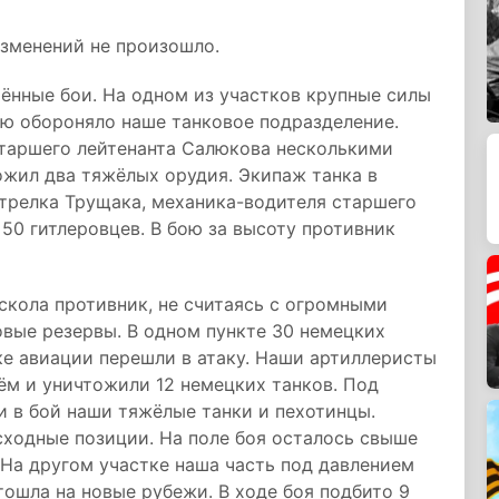
изменений не произошло.
нные бои. На одном из участков крупные силы
ую обороняло наше танковое подразделение.
старшего лейтенанта Салюкова несколькими
ожил два тяжёлых орудия. Экипаж танка в
стрелка Трущака, механика-водителя старшего
50 гитлеровцев. В бою за высоту противник
скола противник, не считаясь с огромными
овые резервы. В одном пункте 30 немецких
ке авиации перешли в атаку. Наши артиллеристы
ём и уничтожили 12 немецких танков. Под
 в бой наши тяжёлые танки и пехотинцы.
сходные позиции. На поле боя осталось свыше
 На другом участке наша часть под давлением
ошла на новые рубежи. В ходе боя подбито 9