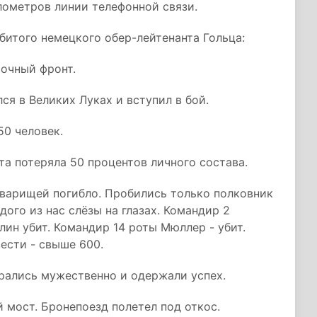
ометров линии телефонной связи.
итого немецкого обер-лейтенанта Гольца:
точный фронт.
ся в Великих Луках и вступил в бой.
50 человек.
ота потеряла 50 процентов личного состава.
оварищей погибло. Пробились только полковник
дого из нас слёзы на глазах. Командир 2
лин убит. Командир 14 роты Мюллер - убит.
вести - свыше 600.
дрались мужественно и одержали успех.
 мост. Бронепоезд полетел под откос.