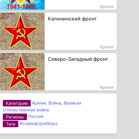
Армия
Калининский фронт
Армия
Северо-Западный фронт
Армия
Армия
,
Война
,
Великая
Категории
Отечественная война
Россия
Регионы
#совинформбюро
Теги