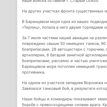
наши войска оставили г. Старый Оскол.
На других участках фронта существенных 
В Баренцевом море одна из наших подводн
«Тирпиц», попала в него двумя торпедами 
За 7 июля частями нашей авиации на разли
повреждено свыше 50 немецких танков, 90 
боеприпасами, 28 автоцистерн с горючим, 
артиллерии, 6 батарей зенитной артиллерии
боеприпасами, рассеяно и частью уничтоже
Баренцевом море потоплен немецкий транс
противника.
На одном из участков западнее Воронежа н
Завязался танковый бой, в результате кото
Наши бойцы и командиры показывают замеч
борьбе с превосходящими силами врага. Кр