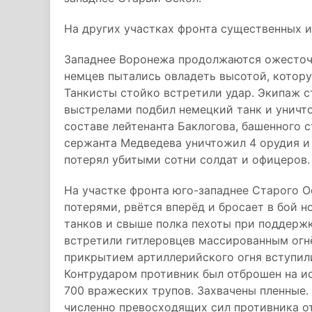
На других участках фронта существенных 
Западнее Воронежа продолжаются ожесточё
немцев пытались овладеть высотой, котор
Танкисты стойко встретили удар. Экипаж 
выстрелами подбил немецкий танк и уничт
составе лейтенанта Баклогова, башенного 
сержанта Медведева уничтожил 4 орудия и 
потерял убитыми сотни солдат и офицеров.
На участке фронта юго-западнее Старого О
потерями, рвётся вперёд и бросает в бой н
танков и свыше полка пехоты при поддерж
встретили гитлеровцев массированным огн
прикрытием артиллерийского огня вступили
Контрударом противник был отброшен на и
700 вражеских трупов. Захвачены пленные.
численно превосходящих сил противника от