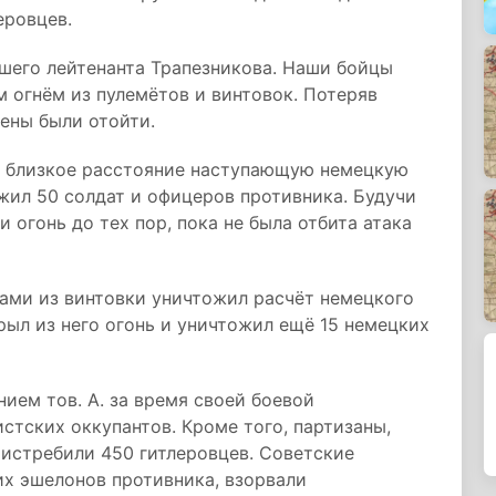
еровцев.
шего лейтенанта Трапезникова. Наши бойцы
 огнём из пулемётов и винтовок. Потеряв
ены были отойти.
а близкое расстояние наступающую немецкую
ожил 50 солдат и офицеров противника. Будучи
 огонь до тех пор, пока не была отбита атака
ами из винтовки уничтожил расчёт немецкого
крыл из него огонь и уничтожил ещё 15 немецких
ием тов. А. за время своей боевой
тских оккупантов. Кроме того, партизаны,
истребили 450 гитлеровцев. Советские
их эшелонов противника, взорвали