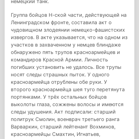
немецкий танк.
Группа бойцов Н-ской части, действующей на
Ленинградском фронте, составила акт о
чудовищном злодеянии немецко-фашистских
извергов. В акте указывается, что на одном из
участков в захваченном у немцев блиндаже
обнаружено пять трупов красноармейцев и
командиров Красной Армии. Личность
погибших установить не удалось. Все трупы
носят следы страшных пыток. У одного
красноармейца отрублены обе руки. У
второго красноармейца шея туго перетянута
портянками. У трёх остальных бойцов
выколоты глаза, сожжены волосы и имеются
следы удушения. Акт подписали: старший
политрук Смолин, военврач третьего ранга
Варваркин, старший лейтенант Вохминов,
красноармейцы Смахтин, Игнатьев,