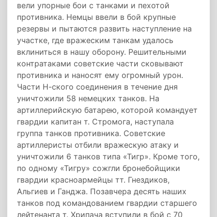
вели упорные бои с танками и пехотой
противника. Немцы ввели в бой крупные
резервы и пытаются развить наступление на
участке, где вражеским танкам удалось
вклиниться в нашу оборону. Решительными
контратаками советские части сковывают
противника и наносят ему огромный урон.
Части Н-ского соединения в течение дня
уничтожили 58 немецких танков. На
артиллерийскую батарею, которой командует
гвардии капитан т. Стромога, наступала
группа танков противника. Советские
артиллеристы отбили вражескую атаку и
уничтожили 6 танков типа «Тигр». Кроме того,
по одному «Тигру» сожгли бронебойщики
гвардии красноармейцы тт. Гнездиков,
Альгиев и Ганджа. Позавчера десять наших
танков под командованием гвардии старшего
лейтенанта т. Хрипача вступили в бой с 70