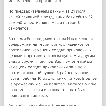
мотомехчастей противника.
По предварительным данным за 21 июля
нашей авиацией в воздушных боях сбито 32
самолёта противника. Наши потери 8
самолётов.
Во время боёв под местечком N наши части
обнаружили на территории, очищенной от
противника, немецких солдат, прикованных
цепями к противотанковым пушкам и другим
видам оружия. Так, под Варняем был найден
немецкий солдат, прикованный за шею к
противотанковой пушке. В районе N наши
части подбили 10 фашистских танков. В одной
из вражеских машин водитель метался в огне,
но не мог вылезти из танка, так как был
прикован к сиденью.
Орудийный расчёт т.т. Нурманова и