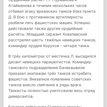
Атайманова в течение нескольких часов
отбивал атаку вражеских танков близ пункта
Д. В бою с противником артиллеристы
разбили пять фашистских машин. Успешно
действовали также другие орудийные
расчёты. Младший сержант Ковалевский
расстрелял шесть тяжёлых немецких танков,
командир орудия Корухов - четыре танка.
В трёх километрах от местечка Л. высадился
десант немецких парашютистов. Командир
танкового подразделения Бачекашвили
приказал экипажам трёх танков истребить
фашистов. Внезапное появление советских
танков внесло смятение в ряды врага.
Танкисты полностью уничтожили весь отряд
диверсантов.
Батарея лейтенанта Головина дважды