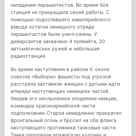
нападение парашютистов. Во время боя
станция не прекращала своей работы. С
помощью подоспевшего кавалерийского
взвода остатки немецкого отряда
парашютистов были уничтожены. У
диверсантов захвачено 4 пулемёта, 20
автоматических ружей и небольшая
радиостанция.
Во время наступления в районе У. около
совхоза «Выборы» фашисты под угрозой
расстрела заставили женщин с детьми идти
впереди наступающих немецких частей.
Увидев это неслыханное злодеяние немцев,
командир красноармейской части
подполковник Старов немедленно прекратил
фронтальный огонь и бросил на оба фланга
наступающего противника танковые части.
Танки разорвали вражескую колонну и