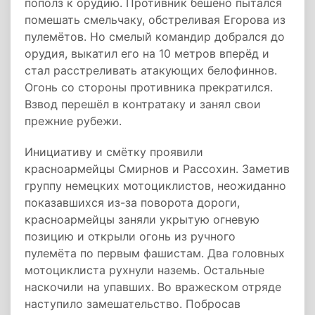
пополз к орудию. Противник бешено пытался
помешать смельчаку, обстреливая Егорова из
пулемётов. Но смелый командир добрался до
орудия, выкатил его на 10 метров вперёд и
стал расстреливать атакующих белофиннов.
Огонь со стороны противника прекратился.
Взвод перешёл в контратаку и занял свои
прежние рубежи.
Инициативу и смётку проявили
красноармейцы Смирнов и Рассохин. Заметив
группу немецких мотоциклистов, неожиданно
показавшихся из-за поворота дороги,
красноармейцы заняли укрытую огневую
позицию и открыли огонь из ручного
пулемёта по первым фашистам. Два головных
мотоциклиста рухнули наземь. Остальные
наскочили на упавших. Во вражеском отряде
наступило замешательство. Побросав