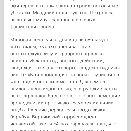
офицеров, штыком заколол троих; остальные
убежали. Младший политрук тов. Петров за
несколько минут заколол шестерых
фашистских солдат.
Мировая печать изо дня в день публикует
материалы, высоко оценивающие
богатырскую силу и храбрость красных
воинов. Излагая ход военных действий,
шведская газета «Гетеборгс хандельстиднинг»
пишет: «Бои происходят на полях глубиной во
много десятков километров. Для немцев
явилось неожиданностью, что русские части
не прекращают боёв после того, как немецкие
бронедивизии прорываются через их линии
вглубь. Русские держатся и продолжают
борьбу». Берлинский корреспондент
испанской газеты «Алькасар» указывает, что
русские демонстрируют свою выучку и