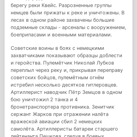
берегу реки Квейс. Разрозненные группы
немцев были прижаты к реке и уничтожены. В
лесах в одном районе захвачены большие
подземные склады - арсеналы с вооружением,
боеприпасами и военными материалами.
Советские воины в боях с немецкими
захватчиками показывают образцы доблести
и геройства. Пулемётчик Николай Лубков
переплыл через реку и, прикрывая переправу
советских бойцов, пулемётным огнём
истребил несколько десятков гитлеровцев.
Артиллерист наводчик Пётр Земцов в одном
бою уничтожил 2 танка и 4
бронетранспортера противника. Зенитчик
сержант Жарков при отражении налёта
вражеской авиации сбил 2 немецких
самолёта. Артиллеристы батареи старшего
лейтенанта Пешкова, следуя в боевых