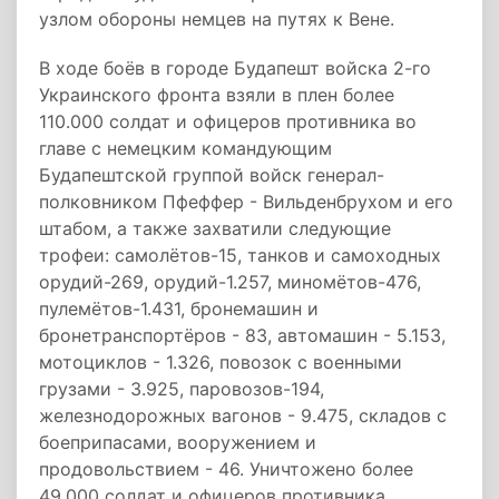
узлом обороны немцев на путях к Вене.
В ходе боёв в городе Будапешт войска 2-го
Украинского фронта взяли в плен более
110.000 солдат и офицеров противника во
главе с немецким командующим
Будапештской группой войск генерал-
полковником Пфеффер - Вильденбрухом и его
штабом, а также захватили следующие
трофеи: самолётов-15, танков и самоходных
орудий-269, орудий-1.257, миномётов-476,
пулемётов-1.431, бронемашин и
бронетранспортёров - 83, автомашин - 5.153,
мотоциклов - 1.326, повозок с военными
грузами - 3.925, паровозов-194,
железнодорожных вагонов - 9.475, складов с
боеприпасами, вооружением и
продовольствием - 46. Уничтожено более
49.000 солдат и офицеров противника.