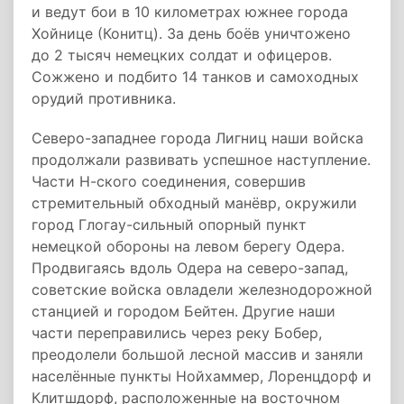
и ведут бои в 10 километрах южнее города
Хойнице (Конитц). 3а день боёв уничтожено
до 2 тысяч немецких солдат и офицеров.
Сожжено и подбито 14 танков и самоходных
орудий противника.
Северо-западнее города Лигниц наши войска
продолжали развивать успешное наступление.
Части Н-ского соединения, совершив
стремительный обходный манёвр, окружили
город Глогау-сильный опорный пункт
немецкой обороны на левом берегу Одера.
Продвигаясь вдоль Одера на северо-запад,
советские войска овладели железнодорожной
станцией и городом Бейтен. Другие наши
части переправились через реку Бобер,
преодолели большой лесной массив и заняли
населённые пункты Нойхаммер, Лоренцдорф и
Клитшдорф, расположенные на восточном