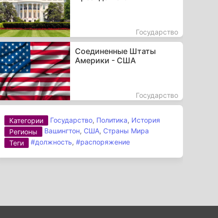
Государство
Соединенные Штаты
Америки - США
Государство
Государство
,
Политика
,
История
Категории
Вашингтон
,
США
,
Страны Мира
Регионы
#должность
,
#распоряжение
Теги