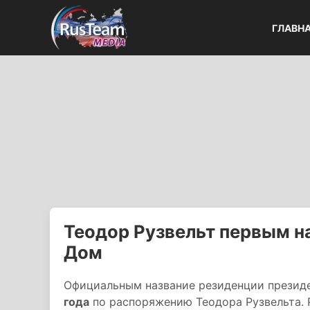
ГЛАВН
Теодор Рузвельт первым н
Дом
Официальным название резиденции презид
года
по распоряжению Теодора Рузвельта. Р