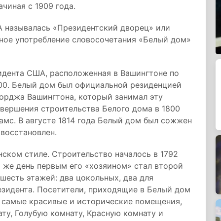
чиная с 1909 года.
 называлась «Президентский дворец» или
рное употребление словосочетания «Белый дом»
идента США, расположенная в Вашингтоне по
600. Белый дом был официальной резиденцией
орджа Вашингтона, который занимал эту
завершения строительства Белого дома в 1800
мс. В августе 1814 года Белый дом был сожжен
 восстановлен.
нском стиле. Строительство началось в 1792
от же день первым его «хозяином» стал второй
есть этажей: два цокольных, два для
езидента. Посетители, приходящие в Белый дом
 самые красивые и исторические помещения,
ту, Голубую комнату, Красную комнату и