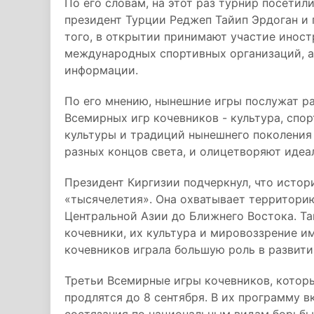
По его словам, на этот раз турнир посетил
президент Турции Реджеп Тайип Эрдоган и
того, в открытии принимают участие инос
международных спортивных организаций, а
информации.
По его мнению, нынешние игры послужат р
Всемирных игр кочевников - культура, спор
культуры и традиций нынешнего поколения
разных концов света, и олицетворяют иде
Президент Киргизии подчеркнул, что исто
«тысячелетия». Она охватывает территорию
Центральной Азии до Ближнего Востока. Та
кочевники, их культура и мировоззрение 
кочевников играла большую роль в развити
Третьи Всемирные игры кочевников, которые
продлятся до 8 сентября. В их программу в