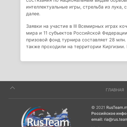
состязания по национальным видам борьбы
интеллектуальные игры, стрельба из лука,
далее.
Заявки на участие в III Всемирных играх ко
мира и 11 субъектов Российской Федерации
призовой фонд турнира составляет 28 млн.
также проходили на территории Киргизии. 
ГЛАВНАЯ
© 2021
RusTeam.m
Российское инфо
email:
ria@rus.tea