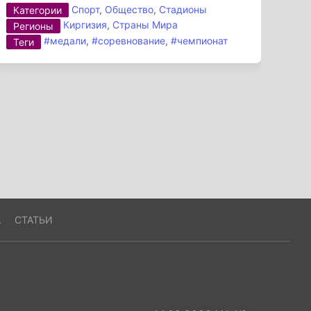
Спорт
,
Общество
,
Стадионы
Категории
Киргизия
,
Страны Мира
Регионы
#медали
,
#соревнование
,
#чемпионат
Теги
А
СТАТЬИ