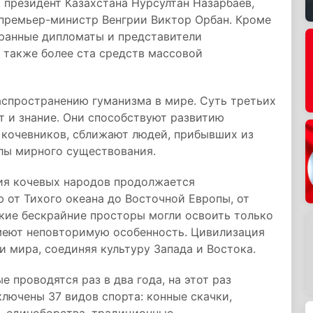
и президент Казахстана Нурсултан Назарбаев,
 премьер-министр Венгрии Виктор Орбан. Кроме
транные дипломаты и представители
 также более ста средств массовой
аспространению гуманизма в мире. Суть третьих
т и знание. Они способствуют развитию
 кочевников, сближают людей, прибывших из
алы мирного существования.
рия кочевых народов продолжается
 от Тихого океана до Восточной Европы, от
кие бескрайние просторы могли освоить только
имеют неповторимую особенность. Цивилизация
и мира, соединяя культуру Запада и Востока.
 проводятся раз в два года, на этот раз
ключены 37 видов спорта: конные скачки,