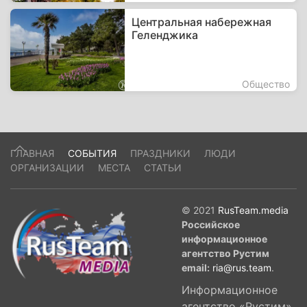
Центральная набережная
Геленджика
Общество
ГЛАВНАЯ
СОБЫТИЯ
ПРАЗДНИКИ
ЛЮДИ
ОРГАНИЗАЦИИ
МЕСТА
СТАТЬИ
© 2021
RusTeam.media
Российское
информационное
агентство Рустим
email:
ria@rus.team
.
Информационное
агентство «Рустим»,