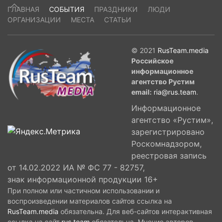
ГЛАВНАЯ
СОБЫТИЯ
ПРАЗДНИКИ
ЛЮДИ
ОРГАНИЗАЦИИ
МЕСТА
СТАТЬИ
© 2021
RusTeam.media
Российское
информационное
агентство Рустим
email:
ria@rus.team
.
Информационное
агентство «Рустим»,
зарегистрировано
Роскомнадзором,
реестровая запись
от 14.02.2022 ИА № ФС 77 - 82757,
знак информационной продукции 16+
При полном или частичном использовании и
воспроизведении материалов сайтов ссылка на
RusTeam.media
обязательна. Для веб-сайтов интерактивная
ссылка на сайт
rus.team
обязательна. Мнение авторов