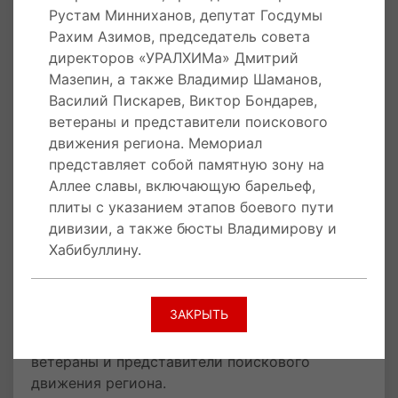
подвигах бойцов дивизии, наиболее
Рустам Минниханов, депутат Госдумы
отличившихся солдат и офицеров.
Рахим Азимов, председатель совета
директоров «УРАЛХИМа» Дмитрий
Мазепин, а также Владимир Шаманов,
26 июня 2020 года
В городе Слободской
Василий Пискарев, Виктор Бондарев,
Кировской области состоялась
ветераны и представители поискового
торжественная церемония открытия
движения региона. Мемориал
мемориала бойцам 311-й стрелковой дивизии
представляет собой памятную зону на
и бюсты их командирам, Героям Советского
Аллее славы, включающую барельеф,
Союза Борису Владимирову и Заки
плиты с указанием этапов боевого пути
Хабибуллину. В мероприятии приняли участие
дивизии, а также бюсты Владимирову и
губернатор области Игорь Васильев,
Хабибуллину.
президент Татарстана Рустам Минниханов,
депутат Госдумы Рахим Азимов, председатель
совета директоров «УРАЛХИМа» Дмитрий
ЗАКРЫТЬ
Мазепин, а также Владимир Шаманов,
Василий Пискарев, Виктор Бондарев,
ветераны и представители поискового
движения региона.