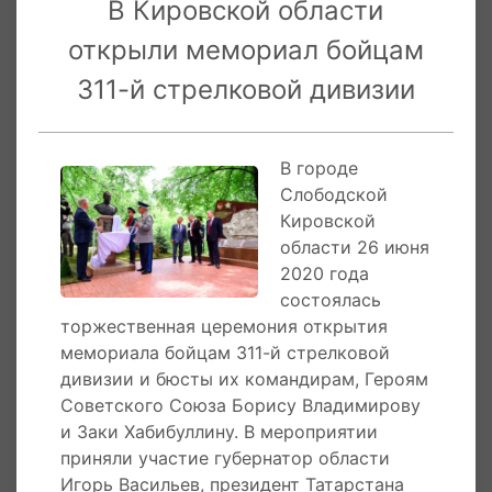
подразделений. Она прошла всю войну,
В Кировской области
участвовала в обороне Ленинграда, в
открыли мемориал бойцам
освобождении территории СССР и
зарубежных государств, Берлинской
311-й стрелковой дивизии
операции. Бойцы дивизии особенно ценили
командиров - генерал-лейтенанта Бориса
Владимирова, а также подполковника Заки
В городе
Хабибуллина, который героически погиб 1 мая
Слободской
1945 года.
Кировской
области 26 июня
Город Слободской является центром
2020 года
изучения истории дивизии и ее боевого пути.
состоялась
Местные ученые и краеведы ведут работу в
торжественная церемония открытия
архивах, собирают материалы у
мемориала бойцам 311-й стрелковой
родственников бойцов, проводят уроки и
дивизии и бюсты их командирам, Героям
экскурсии для школьников. Свою работу они
Советского Союза Борису Владимирову
позиционируют как новый способ изучения
и Заки Хабибуллину. В мероприятии
Великой Отечественной войны через историю
приняли участие губернатор области
конкретного боевого соединения, рассказ о
Игорь Васильев, президент Татарстана