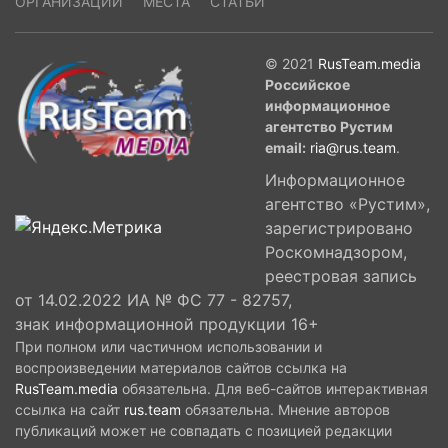
ОРГАНИЗАЦИИ
МЕСТА
СТАТЬИ
© 2021
RusTeam.media
Российское
информационное
агентство Рустим
email:
ria@rus.team
.
Информационное
агентство «Рустим»,
зарегистрировано
Роскомнадзором,
реестровая запись
от 14.02.2022 ИА № ФС 77 - 82757,
знак информационной продукции 16+
При полном или частичном использовании и
воспроизведении материалов сайтов ссылка на
RusTeam.media
обязательна. Для веб-сайтов интерактивная
ссылка на сайт
rus.team
обязательна. Мнение авторов
публикаций может не совпадать с позицией редакции