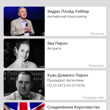
Эндрю Ллойд Уэббер
Английский Композитор
Музыка
Эва Перон
Актриса
Культура
Хуан Доминго Перон
Президент Аргентины
(12.10.1973-01.07.1974)
Государство
Соединённое Королевство