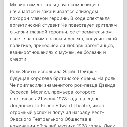
Мюзикл имеет кольцевую композицию:
начинается и заканчивается эпизодом
похорон главной героини. В ходе спектакля
аргентинский студент Че повествует зрителям
о жизни главной героини, ее стремительном
взлете на олимп славы и успеха, популистской
политике, принесшей ей любовь аргентинцев,
взаимоотношениях с мужем, ее болезни и
смерти.
Роль Эвиты исполнила Элейн Пейдж -
будущая королева британской сцены. На роль
Че пригласили знаменитого рок-певца Дэвида
Эссекса. Мюзикл, премьера которого
состоялась 21 июня 1978 года на сцене
Лондонского Prince Edward Theatre, имел
огромный успех и получил награду Уэст-
Эндского Театрального Общества в
номинации «Лучший мюзикл 1978 года». Диск