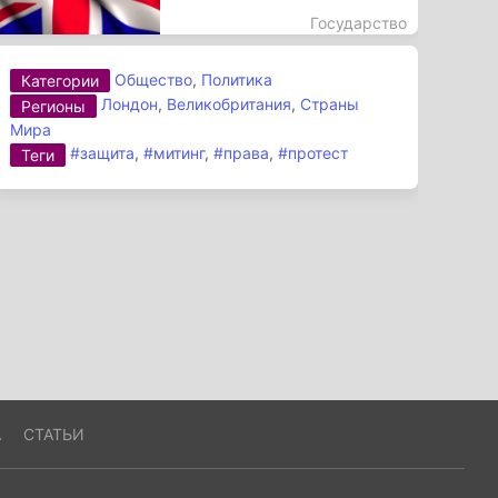
Государство
Общество
,
Политика
Категории
Лондон
,
Великобритания
,
Страны
Регионы
Мира
#защита
,
#митинг
,
#права
,
#протест
Теги
А
СТАТЬИ