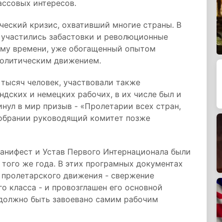
ассовых интересов.
ический кризис, охвативший многие страны. В
я участились забастовки и революционные
тому времени, уже обогащенный опытом
политическим движением.
 тысяч человек, участвовали также
ндских и немецких рабочих, в их числе был и
инул в мир призыв - «Пролетарии всех стран,
 собрании руководящий комитет позже
анифест и Устав Первого Интернационала были
того же года. В этих програмных документах
 пролетарского движения - свержение
о класса - и провозглашен его основной
 должно быть завоевано самим рабочим