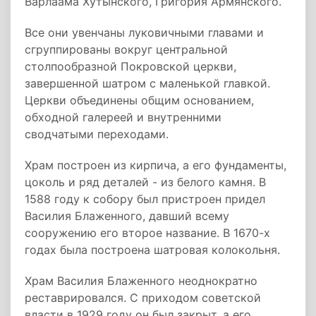
Варлаама Хутынского, Григория Армянского.
Все они увенчаны луковичными главами и
сгруппированы вокруг центральной
столпообразной Покровской церкви,
завершенной шатром с маленькой главкой.
Церкви объединены общим основанием,
обходной галереей и внутренними
сводчатыми переходами.
Храм построен из кирпича, а его фундаменты,
цоколь и ряд деталей - из белого камня. В
1588 году к собору был пристроен придел
Василия Блаженного, давший всему
сооружению его второе название. В 1670-х
годах была построена шатровая колокольня.
Храм Василия Блаженного неоднократно
реставрировался. С приходом советской
власти в 1929 году он был закрыт, а его