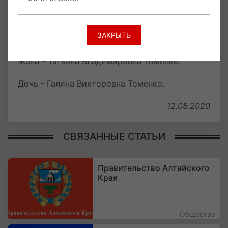
грамотой Министерства экономики
Российской Федерации.
ЗАКРЫТЬ
Семья Виктора Томенко
Жена - Татьяна Владимировна Томенко.
Дочь - Галина Викторовна Томенко.
12.05.2020
СВЯЗАННЫЕ СТАТЬИ
Правительство Алтайского
Края
Общество