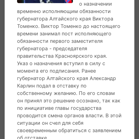
о назначении
заместителем губернатора Красноярского
временно исполняющим обязанности
края - Председателем правительства
губернатора Алтайского края Виктора
вышеупомянутого региона.
Томенко. Виктор Томенко до настоящего
Указом президента Российской Федерации
времени занимал пост исполняющего
Владимира Путина от
30 мая 2018 года
,
обязанности первого заместителя
Томенко Виктор Петрович назначен на
губернатора - председателя
должность временно исполняющего
правительства Красноярского края.
обязанности губернатора Алтайского края. В
Указ о назначения вступил в силу с
единый день голосования 9 сентября 2018
момента его подписания. Ранее
года одержал победу на выборах губернатора
губернатор Алтайского края Александр
Алтайского края, получив 53,6% избирателей.
Карлин подал в отставку по
собственному желанию. По его словам
он принял это решение осознано, так как
Награды Виктора Томенко
по инициативе главы государства
проводится смена органов власти. В этой
За большой личный вклад в развитие
ситуации он счел для себя
металлургического производства и
своевременным обратиться с заявлением
плодотворный труд награжден почетной
об отставке.