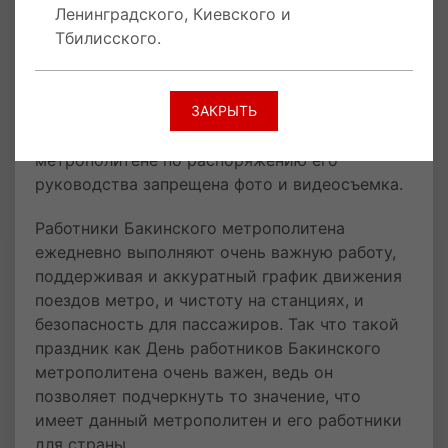
Ленинградского, Киевского и
составляет 30 гяпиков - 0,18$. На участках
Тбилисского.
«Джафар Джабарлы» - «Шах Исмаил Хатаи» и
«Автовокзал» - «Мемар Аджеми-2»
осуществляется автономное движение
поездов. На остальных участках маршрутное
ЗАКРЫТЬ
движение поездов. В Бакинском
метрополитене по распоряжению его
руководства запрещена фото и видеосъемка.
Работники Бакинского метрополитена
ежедневно выполняют очень важную работу,
поддерживая и аккуратный график движения
поездов метро, и чистоту на станциях, и
безопасность для пассажиров. Так что такой
праздник как День работников Бакинского
метрополитена очень важен, ведь он
позволяет подчеркнуть то значение, что
имеет данный метрополитен и его работники
для страны.