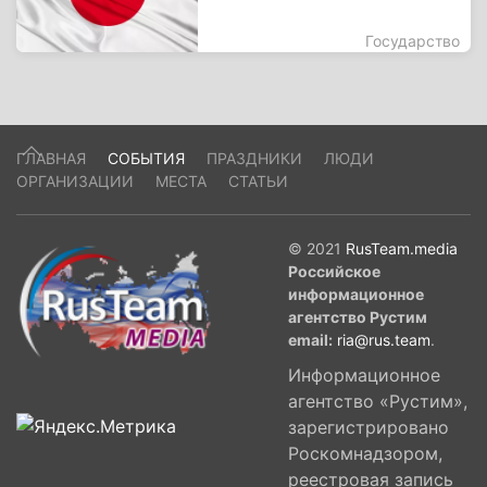
Государство
ГЛАВНАЯ
СОБЫТИЯ
ПРАЗДНИКИ
ЛЮДИ
ОРГАНИЗАЦИИ
МЕСТА
СТАТЬИ
© 2021
RusTeam.media
Российское
информационное
агентство Рустим
email:
ria@rus.team
.
Информационное
агентство «Рустим»,
зарегистрировано
Роскомнадзором,
реестровая запись