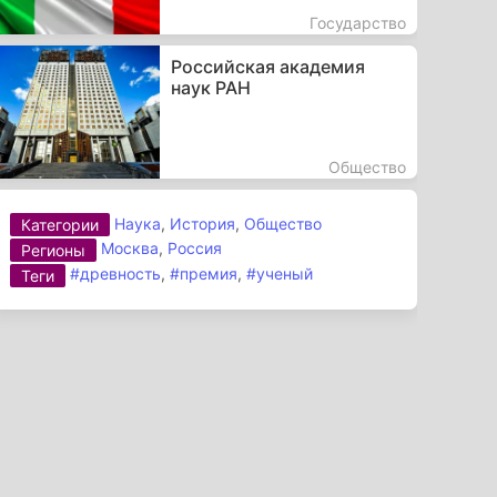
Государство
Российская академия
наук РАН
Общество
Наука
,
История
,
Общество
Категории
Москва
,
Россия
Регионы
#древность
,
#премия
,
#ученый
Теги