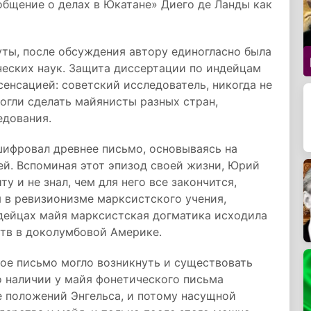
общение о делах в Юкатане» Диего де Ланды как
ты, после обсуждения автору единогласно была
ческих наук. Защита диссертации по индейцам
сенсацией: советский исследователь, никогда не
могли сделать майянисты разных стран,
едования.
шифровал древнее письмо, основываясь на
ей. Вспоминая этот эпизод своей жизни, Юрий
у и не знал, чем для него все закончится,
 в ревизионизме марксистского учения,
индейцах майя марксистская догматика исходила
ств в доколумбовой Америке.
кое письмо могло возникнуть и существовать
о наличии у майя фонетического письма
 положений Энгельса, и потому насущной