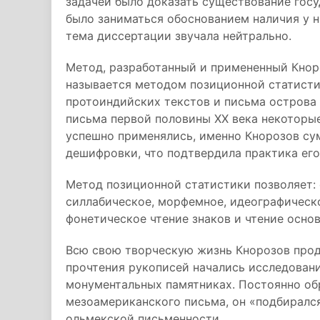
задачей было доказать существование госу
было заниматься обоснованием наличия у н
тема диссертации звучала нейтрально.
Метод, разработанный и примененный Кно
называется методом позиционной статисти
протоиндийских текстов и письма острова
письма первой половины ХХ века некоторы
успешно применялись, именно Кнорозов су
дешифровки, что подтвердила практика его
Метод позиционной статистики позволяет: 
силлабическое, морфемное, идеографическо
фонетическое чтение знаков и чтение основ
Всю свою творческую жизнь Кнорозов прод
прочтения рукописей начались исследовани
монументальных памятниках. Постоянно о
мезоамериканского письма, он «подбиралс
ольмекской письменности.