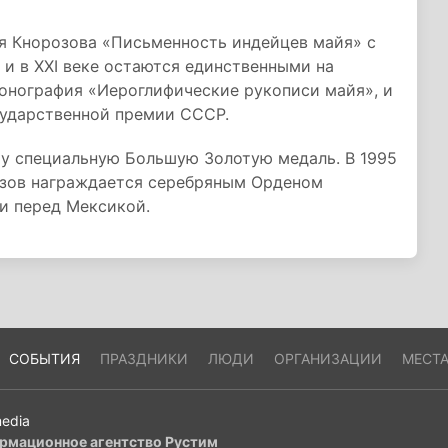
я Кнорозова «Письменность индейцев майя» с
 и в XXI веке остаются единственными на
монография «Иероглифические рукописи майя», и
сударственной премии СССР.
му специальную Большую Золотую медаль. В 1995
озов награждается серебряным Орденом
и перед Мексикой.
СОБЫТИЯ
ПРАЗДНИКИ
ЛЮДИ
ОРГАНИЗАЦИИ
МЕСТ
edia
рмационное агентство Рустим