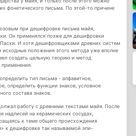
дарства у майя, и только после этого можно
их фонетического письма. По этой-то причине
розовым при дешифровке письма майя,
ки. Он применялся позже для дешифровки
 Пасхи. И хотя дешифровщиками древних систем
е исходные положения этого метода уже вполне
мел создать цельную теорию и метод
 применения.
определить тип письма - алфавитное,
е, определить функции знаков, условное
ного состава знаков.
олжал работу с древними текстами майя. После
я надписей на керамических сосудах,
бращаясь к теме общего происхождения
я» к дешифровке так называемой эпи-